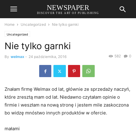
NEWSPAPER
DISCOVER THE ART OF PUBLISHING
Home
Uncategorized
Nie tylko garnki
Uncategorized
Nie tylko garnki
582
0
By
welmax
-
24 października, 2016
Znałam firmę Welmax od lat, głównie ze sprzedaży naczyń,
które zresztą mam od lat. Niedawno czytałam opinie o
firmie i weszłam na nową stronę i jestem mile zaskoczona
bo widzę mnóstwo innych produktów w ofercie.
małami