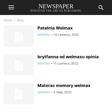
NEWSPAPER
DISCOVER THE ART OF PUBLISHING
Home
Blog
Patelnia Welmax
welmax
-
14 czerwca, 2022
brytfanna od welmaxu opinia
welmax
-
11 czerwca, 2022
Materac memory welmax
welmax
-
5 maja, 2022