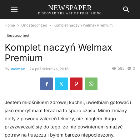
NEWSPAPER
DISCOVER THE ART OF PUBLISHING
Home
Uncategorized
Komplet naczyń Welmax Premium
Uncategorized
Komplet naczyń Welmax
Premium
585
0
By
welmax
-
24 października, 2016
Jestem miłośnikiem zdrowej kuchni, uwielbiam gotować i
jako emeryt mam teraz na to sporo czasu. Mimo zmiany
diety z powodu zaleceń lekarzy, nie mogłem długo
przyzwyczaić się do tego, że nie powinienem smażyć
potraw na tłuszczu i byłem bardzo niepocieszony.