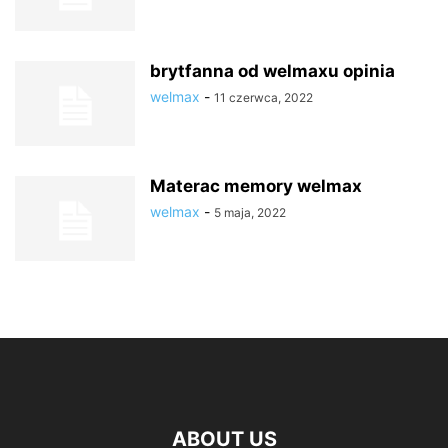
brytfanna od welmaxu opinia
welmax
-
11 czerwca, 2022
Materac memory welmax
welmax
-
5 maja, 2022
ABOUT US