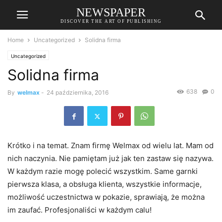
NEWSPAPER
DISCOVER THE ART OF PUBLISHING
Home
Uncategorized
Solidna firma
Uncategorized
Solidna firma
638
0
By
welmax
-
24 października, 2016
Krótko i na temat. Znam firmę Welmax od wielu lat. Mam od
nich naczynia. Nie pamiętam już jak ten zastaw się nazywa.
W każdym razie mogę polecić wszystkim. Same garnki
pierwsza klasa, a obsługa klienta, wszystkie informacje,
możliwość uczestnictwa w pokazie, sprawiają, że można
im zaufać. Profesjonaliści w każdym calu!