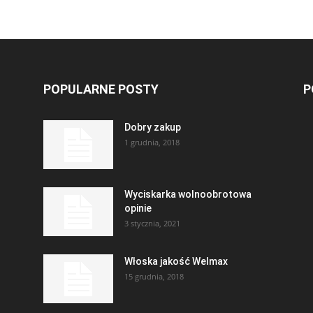
POPULARNE POSTY
P
Dobry zakup
1 grudnia, 2018
Wyciskarka wolnoobrotowa
opinie
3 stycznia, 2021
Włoska jakość Welmax
15 grudnia, 2018