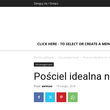
Zaloguj się / Dołącz
CLICK HERE - TO SELECT OR CREATE A ME
Strona główna
Uncategorized
Pościel idealna na 
Uncategorized
Pościel idealna 
Przez
welmax
-
19 lutego, 2018