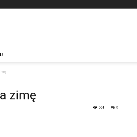
NU
zimę
na zimę
561
0