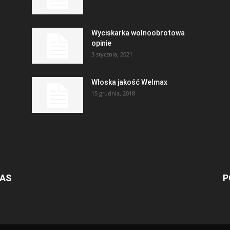
Wyciskarka wolnoobrotowa
opinie
3 stycznia, 2021
Włoska jakość Welmax
15 grudnia, 2018
NAS
P