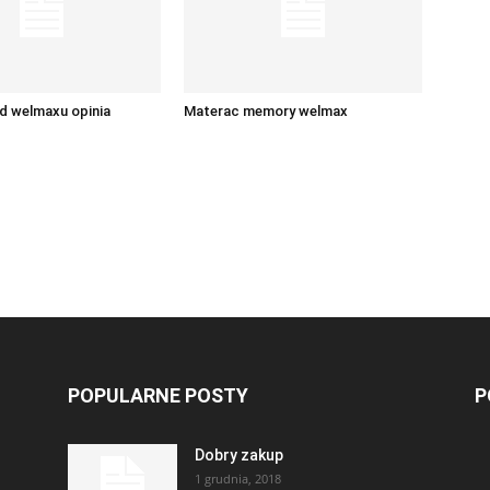
d welmaxu opinia
Materac memory welmax
POPULARNE POSTY
P
Dobry zakup
1 grudnia, 2018